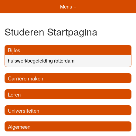
Menu +
Studeren Startpagina
Bijles
huiswerkbegeleiding rotterdam
Carrière maken
Leren
Universiteiten
Algemeen