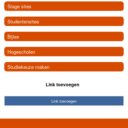
Stage sites
Studentensites
Bijles
Hogescholen
Studiekeuze maken
Link toevoegen
Link toevoegen