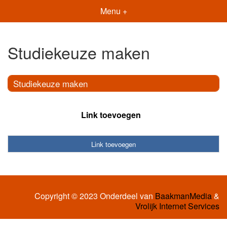
Menu +
Studiekeuze maken
Studiekeuze maken
Link toevoegen
Link toevoegen
Copyright © 2023 Onderdeel van
BaakmanMedia
&
Vrolijk Internet Services